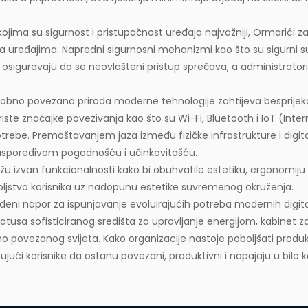
ojima su sigurnost i pristupačnost uređaja najvažniji,
Ormarići z
nja uređajima. Napredni sigurnosni mehanizmi kao što su sigurni s
 osiguravaju da se neovlašteni pristup sprečava, a administratori
obno povezana priroda moderne tehnologije zahtijeva besprijeko
riste značajke povezivanja kao što su Wi-Fi, Bluetooth i IoT (In
upotrebe. Premoštavanjem jaza između fizičke infrastrukture i digi
eusporedivom pogodnošću i učinkovitošću.
žu izvan funkcionalnosti kako bi obuhvatile estetiku, ergonomiju i k
oljstvo korisnika uz nadopunu estetike suvremenog okruženja.
ađeni napor za ispunjavanje evoluirajućih potreba modernih digi
atusa sofisticiranog središta za upravljanje energijom, kabinet za 
vezanog svijeta. Kako organizacije nastoje poboljšati produktiv
žujući korisnike da ostanu povezani, produktivni i napajaju u bilo