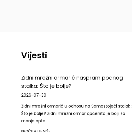
Vijesti
spram podnog
Što je ormarić za punjenje? K
vodič za sigurno punjenje ure
2026-07-23
 Samostojeći stalak :
Što je a Kabinet za punjenje A ormarić 
pćenito je bolji za
zatvorena jedinica za pohranjivanje opr
PROČITAJTE VIŠE