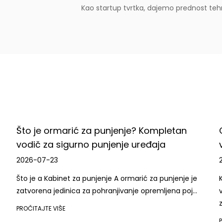
Kao startup tvrtka, dajemo prednost tehno
strastvenim i kreativnim timom, predani 
kako bismo stvorili veću vrijednost za ku
Bilo da ste korporativni klijent ili pojed
Co., Ltd. će vam svesrdno pružiti kvalit
zajedno stvorili bolju budućnost.
ompletan
Glavni čimbenici koje treba uzeti u 
đaja
velikoj kupnji zidnih ormarića
2026-07-16
za punjenje je
Kratak odgovor: uskladite veličinu, opterećen
emljena poj...
ventilaciju prije usporedbe dobavljača Kupnj
za monta...
PROČITAJTE VIŠE