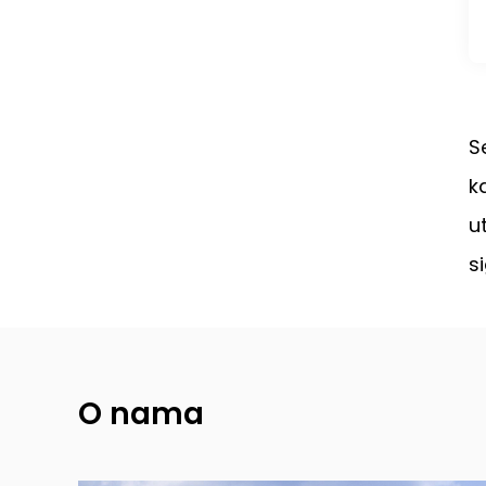
S
k
u
s
O nama