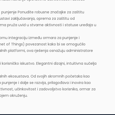
a punjenje
Ponudite robusne značajke za zaštitu
ustavi zaključavanja, oprema za zaštitu od
ma pruža uvid u stvarne aktivnosti i statuse uređaja u
rnu integraciju između ormara za punjenje i
ternet of Things) povezanost kako bi se omogućilo
talnih platformi, ova rješenja osnažuju administratore
orisničko iskustvo. Elegantni dizajni, intuitivna sučelja
talnih ekosustava. Od svojih skromnih početaka kao
punjenje i dalje se razvija, prilagođava i inovira kao
nost, učinkovitost i zadovoljstvo korisnika, ormar za
 kojem okruženju.