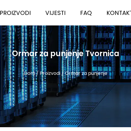
PROIZVODI
VIJESTI
FAQ
KONTAKT
Ormar za punjenje Tvornica
Dom
/
Proizvodi
/
Ormar za punjenje