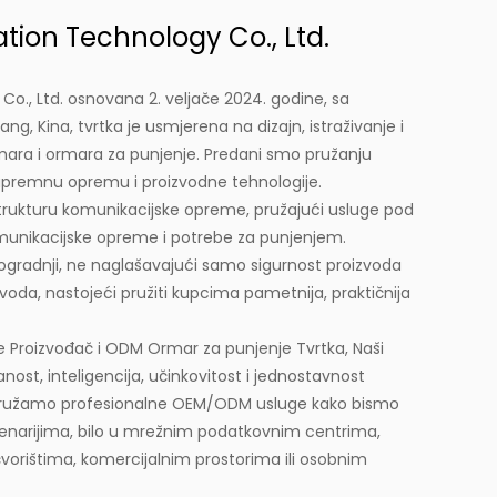
ion Technology Co., Ltd.
., Ltd. osnovana 2. veljače 2024. godine, sa
ng, Kina, tvrtka je usmjerena na dizajn, istraživanje i
rmara i ormara za punjenje. Predani smo pružanju
 napremnu opremu i proizvodne tehnologije.
trukturu komunikacijske opreme, pružajući usluge pod
munikacijske opreme i potrebe za punjenjem.
ogradnji, ne naglašavajući samo sigurnost proizvoda
izvoda, nastojeći pružiti kupcima pametnija, praktičnija
e Proizvođač
i
ODM Ormar za punjenje Tvrtka
, Naši
anost, inteligencija, učinkovitost i jednostavnost
a, pružamo profesionalne OEM/ODM usluge kako bismo
m scenarijima, bilo u mrežnim podatkovnim centrima,
orištima, komercijalnim prostorima ili osobnim