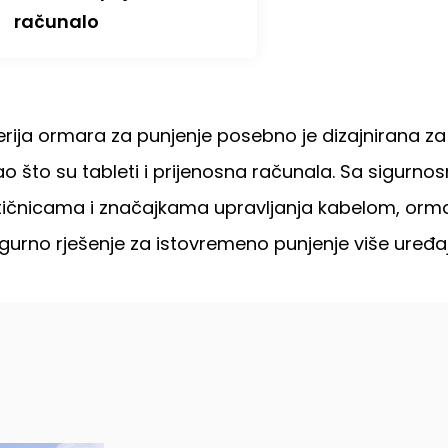
računalo
erija ormara za punjenje posebno je dizajnirana za
ao što su tableti i prijenosna računala. Sa sigur
tičnicama i značajkama upravljanja kabelom, ormari
igurno rješenje za istovremeno punjenje više uređa