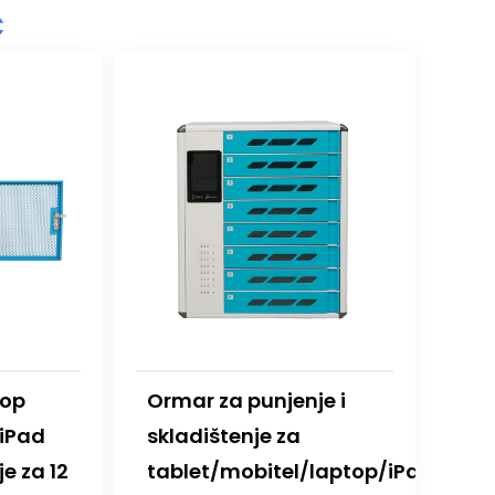
č
top
Ormar za punjenje i
 iPad
skladištenje za
je za 12
tablet/mobitel/laptop/iPad