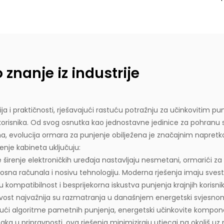
znanje iz industrije
ja i praktičnosti, rješavajući rastuću potražnju za učinkovitim pu
h korisnika. Od svog osnutka kao jednostavne jedinice za pohranu 
evolucija ormara za punjenje obilježena je značajnim napretko
enje kabineta uključuju:
širenje elektroničkih uređaja nastavljaju nesmetani, ormarići za p
osna računala i nosivu tehnologiju. Moderna rješenja imaju svestr
 kompatibilnost i besprijekorna iskustva punjenja krajnjih korisnik
živost najvažnija su razmatranja u današnjem energetski svjesnom k
jući algoritme pametnih punjenja, energetski učinkovite komponen
a u pripravnosti, ova rješenja minimiziraju utjecaj na okoliš uz 