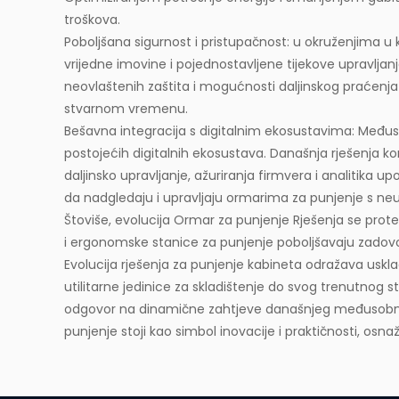
troškova.
Poboljšana sigurnost i pristupačnost: u okruženjima u k
vrijedne imovine i pojednostavljene tijekove upravlja
neovlaštenih zaštita i mogućnosti daljinskog praćenja
stvarnom vremenu.
Bešavna integracija s digitalnim ekosustavima: Međus
postojećih digitalnih ekosustava. Današnja rješenja ko
daljinsko upravljanje, ažuriranja firmvera i analitika 
da nadgledaju i upravljaju ormarima za punjenje s n
Štoviše, evolucija
Ormar za punjenje
Rješenja se prote
i ergonomske stanice za punjenje poboljšavaju zadov
Evolucija rješenja za punjenje kabineta odražava uskl
utilitarne jedinice za skladištenje do svog trenutnog st
odgovor na dinamične zahtjeve današnjeg međusobno po
punjenje stoji kao simbol inovacije i praktičnosti, osna