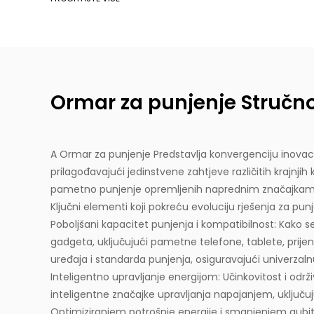
Ormar za punjenje Stručno 
A
Ormar za punjenje
Predstavlja konvergenciju inovaci
prilagođavajući jedinstvene zahtjeve različitih krajnji
pametno punjenje opremljenih naprednim značajkama, 
Ključni elementi koji pokreću evoluciju rješenja za punj
Poboljšani kapacitet punjenja i kompatibilnost: Kako se 
gadgeta, uključujući pametne telefone, tablete, prijen
uređaja i standarda punjenja, osiguravajući univerzalnu
Inteligentno upravljanje energijom: Učinkovitost i odr
inteligentne značajke upravljanja napajanjem, uključu
Optimiziranjem potrošnje energije i smanjenjem gubitak