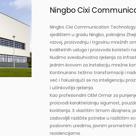
Ningbo Cixi Communicat
Ningbo Cixi Communication Technology Co
sjedištem u gradu Ningbo, pokrajina Zhejia
razvoj, proizvodnju i trgovinu mrežnih o
kvalitetnih usluga i proizvoda koristeći
Nudimo sveobuhvatna rješenja za infras
jednim krovom za instalaciju mrežne ko
Kontinuirano težimo transformaciji i nad
već i fokusirajući se na inteligenciju pro
i učinkovitija rješenja.
Kao profesionalni
OEM Ormar za punjenj
proizvodi karakteriziraju sigurnost, pouzd
korištenja. S vlastitim timom dizajner
zadovoljili različite potrebe u različiti
poslovnim uredima, javnim prometnim čv
rezidencijama.