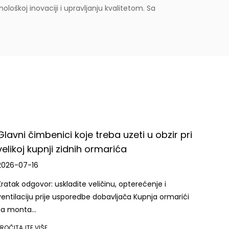
loškoj inovaciji i upravljanju kvalitetom. Sa
smo integraciji najnovije tehnologije u naše proizvode
pce.
inačni korisnik, Ningbo Cixi Communication Technology
etne proizvode i usluge, surađujući s vama kako bismo
obzir pri
Vodič za odabir ormarića za punjenje 
kupce
2026-07-09
je i
Najizravniji odgovili je sljedeći: odaberite a ormarić
a ormarići
punjenje na temelju pet povezanih čimbenika —
provjerenih sigurnosnih znača...
PROČITAJTE VIŠE