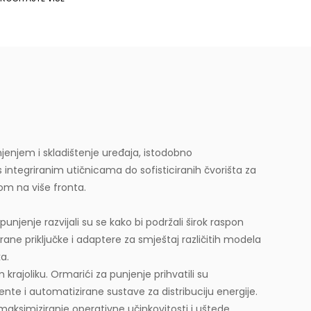
njenjem i skladištenje uređaja, istodobno
s integriranim utičnicama do sofisticiranih čvorišta za
m na više fronta.
unjenje razvijali su se kako bi podržali širok raspon
ane priključke i adaptere za smještaj različitih modela
a.
rajoliku. Ormarići za punjenje prihvatili su
te i automatizirane sustave za distribuciju energije.
maksimiziranje operativne učinkovitosti i uštede