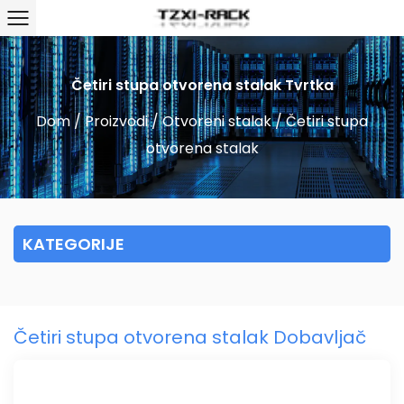
Četiri stupa otvorena stalak Tvrtka
Dom
/
Proizvodi
/
Otvoreni stalak
/
Četiri stupa
otvorena stalak
KATEGORIJE
Četiri stupa otvorena stalak Dobavljač