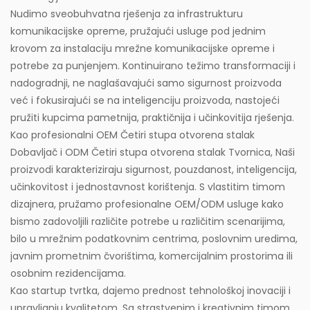
Nudimo sveobuhvatna rješenja za infrastrukturu
komunikacijske opreme, pružajući usluge pod jednim
krovom za instalaciju mrežne komunikacijske opreme i
potrebe za punjenjem. Kontinuirano težimo transformaciji i
nadogradnji, ne naglašavajući samo sigurnost proizvoda
već i fokusirajući se na inteligenciju proizvoda, nastojeći
pružiti kupcima pametnija, praktičnija i učinkovitija rješenja.
Kao profesionalni
OEM Četiri stupa otvorena stalak
Dobavljač
i
ODM Četiri stupa otvorena stalak Tvornica
, Naši
proizvodi karakteriziraju sigurnost, pouzdanost, inteligencija,
učinkovitost i jednostavnost korištenja. S vlastitim timom
dizajnera, pružamo profesionalne OEM/ODM usluge kako
bismo zadovoljili različite potrebe u različitim scenarijima,
bilo u mrežnim podatkovnim centrima, poslovnim uredima,
javnim prometnim čvorištima, komercijalnim prostorima ili
osobnim rezidencijama.
Kao startup tvrtka, dajemo prednost tehnološkoj inovaciji i
upravljanju kvalitetom. Sa strastvenim i kreativnim timom,