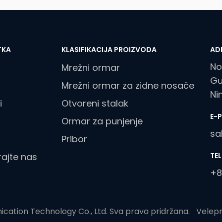
TKA
KLASIFIKACIJA PROIZVODA
AD
No
Mrežni ormar
Gu
Mrežni ormar za zidne nosače
Ni
i
Otvoreni stalak
E-
Ormar za punjenje
sa
Pribor
rajte nas
TE
+8
cation Technology Co., Ltd. Sva prava pridržana.
Velepr