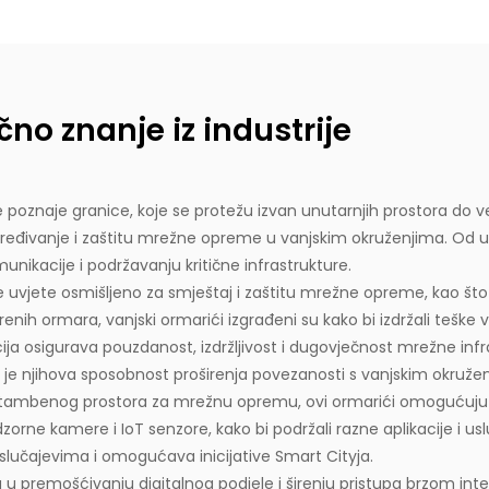
no znanje iz industrije
e poznaje granice, koje se protežu izvan unutarnjih prostora do 
oređivanje i zaštitu mrežne opreme u vanjskim okruženjima. Od urban
unikacije i podržavanju kritične infrastrukture.
vjete osmišljeno za smještaj i zaštitu mrežne opreme, kao što su
renih ormara, vanjski ormarići izgrađeni su kako bi izdržali teške
cija osigurava pouzdanost, izdržljivost i dugovječnost mrežne i
i
je njihova sposobnost proširenja povezanosti s vanjskim okruže
g stambenog prostora za mrežnu opremu, ovi ormarići omogućuj
adzorne kamere i IoT senzore, kako bi podržali razne aplikacije i 
slučajevima i omogućava inicijative Smart Cityja.
u u premošćivanju digitalnog podjele i širenju pristupa brzom int