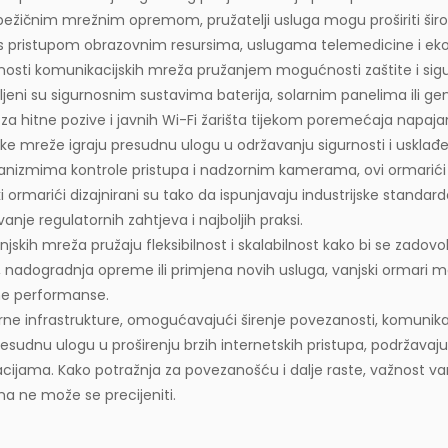
ežičnim mrežnim opremom, pružatelji usluga mogu proširiti širo
e s pristupom obrazovnim resursima, uslugama telemedicine i ek
nosti komunikacijskih mreža pružanjem mogućnosti zaštite i sig
emljeni su sigurnosnim sustavima baterija, solarnim panelima ili 
 za hitne pozive i javnih Wi-Fi žarišta tijekom poremećaja napajanj
jske mreže igraju presudnu ulogu u održavanju sigurnosti i uskla
nizmima kontrole pristupa i nadzornim kamerama, ovi ormarići s
i ormarići dizajnirani su tako da ispunjavaju industrijske standarde
nje regulatornih zahtjeva i najboljih praksi.
njskih mreža pružaju fleksibilnost i skalabilnost kako bi se zadovo
nadogradnja opreme ili primjena novih usluga, vanjski ormari mogu l
žne performanse.
 infrastrukture, omogućavajući širenje povezanosti, komunikacij
 presudnu ulogu u proširenju brzih internetskih pristupa, podržavaj
tuacijama. Kako potražnja za povezanošću i dalje raste, važnost
a ne može se precijeniti.