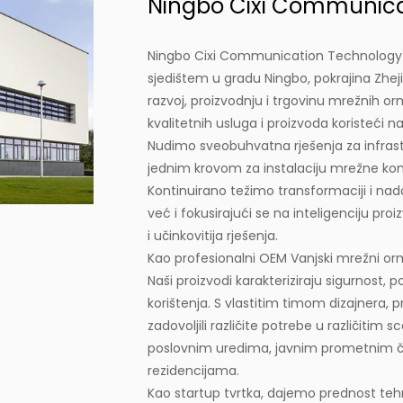
Ningbo Cixi Communicat
Ningbo Cixi Communication Technology Co
sjedištem u gradu Ningbo, pokrajina Zhejia
razvoj, proizvodnju i trgovinu mrežnih o
kvalitetnih usluga i proizvoda koristeći
Nudimo sveobuhvatna rješenja za infras
jednim krovom za instalaciju mrežne ko
Kontinuirano težimo transformaciji i nad
već i fokusirajući se na inteligenciju pro
i učinkovitija rješenja.
Kao profesionalni
OEM Vanjski mrežni or
Naši proizvodi karakteriziraju sigurnost, 
korištenja. S vlastitim timom dizajner
zadovoljili različite potrebe u različiti
poslovnim uredima, javnim prometnim čv
rezidencijama.
Kao startup tvrtka, dajemo prednost tehno