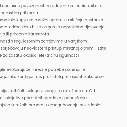
kopojasnu povezanost na udaljene zajednice, škole,
onomskim prilikama.
urnosnih kopija za mrežni opremu u slučaju nestanka
generatorima kako bi se osiguralo neprekidno djelovanje
a ili prirodnih katastrofa.
đenosti s regulatornim zahtjevima u vanjskom
prječavaju neovlašteni pristup mrežnoj opremi i štite
 za zaštitu okoliša, električnu sigurnost i
ljile evoluirajuće mrežne potrebe i scenarije
ako konfigurirati, proširiti ili premjestiti kako bi se
e i kritičnih usluga u vanjskim okruženjima. Od
ući inicijative pametnih gradova i poboljšanju
 vanjskih mrežnih ormara u omogućavanju pouzdanih i