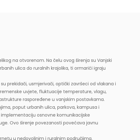
velikog na otvorenom. Na čelu ovog širenja su
Vanjski
ih ulica do ruralnih krajolika, ti ormarići igraju
 prekidači, usmjerivači, optički završeci od vlakana i
 vremenske uvjete, fluktuacije temperature, vlagu,
nfrastrukture raspoređene u vanjskim postavkama.
njima, poput urbanih ulica, parkova, kampusa i
u implementaciju osnovne komunikacijske
usluge. Ovo širenje povezanosti povećava javnu
ernetu u nedovoljnim i ruralnim područjima.