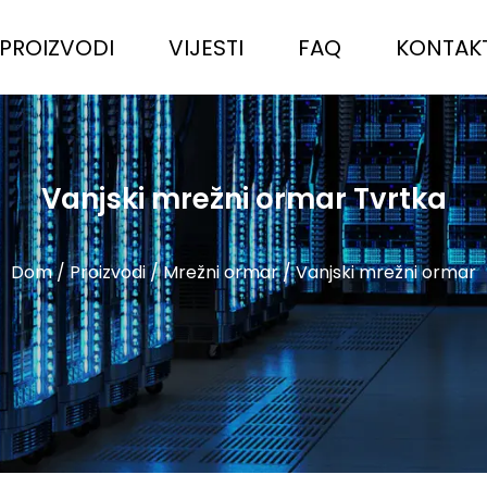
PROIZVODI
VIJESTI
FAQ
KONTAKT
Vanjski mrežni ormar Tvrtka
Dom
/
Proizvodi
/
Mrežni ormar
/
Vanjski mrežni ormar