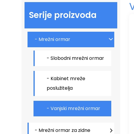
Serije proizvoda
- Mrežni ormar
- Slobodni mrežni ormar
- Kabinet mreže
poslužitelja
- Vanjski mrežni ormar
- Mrežni ormar za zidne