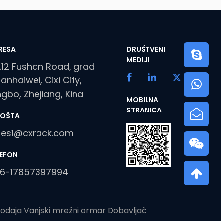
RESA
DRUŠTVENI
MEDIJI
.12 Fushan Road, grad
anhaiwei, Cixi City,
ngbo, Zhejiang, Kina
MOBILNA
STRANICA
POŠTA
les1@cxrack.com
LEFON
6-17857397994
odaja Vanjski mrežni ormar Dobavljač