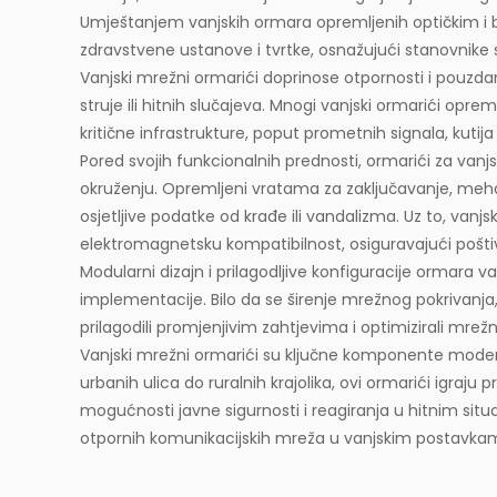
Umještanjem vanjskih ormara opremljenih optičkim i b
zdravstvene ustanove i tvrtke, osnažujući stanovnik
Vanjski mrežni ormarići
doprinose otpornosti i pouzda
struje ili hitnih slučajeva. Mnogi vanjski ormarići opr
kritične infrastrukture, poput prometnih signala, kutija
Pored svojih funkcionalnih prednosti, ormarići za van
okruženju. Opremljeni vratama za zaključavanje, meha
osjetljive podatke od krađe ili vandalizma. Uz to, vanjsk
elektromagnetsku kompatibilnost, osiguravajući poštiva
Modularni dizajn i prilagodljive konfiguracije ormara va
implementacije. Bilo da se širenje mrežnog pokrivanja, 
prilagodili promjenjivim zahtjevima i optimizirali mre
Vanjski mrežni ormarići
su ključne komponente moderne
urbanih ulica do ruralnih krajolika, ovi ormarići igraju
mogućnosti javne sigurnosti i reagiranja u hitnim si
otpornih komunikacijskih mreža u vanjskim postavkam