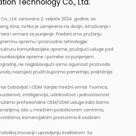
ion Technology Co., Ltd.
., Ltd. osnovana 2. veljače 2024. godine, sa
ng, Kina, tvrtka je usmjerena na dizajn, istraživanje i
rmara i ormara za punjenje. Predani smo pružanju
 napremnu opremu i proizvodne tehnologije.
trukturu komunikacijske opreme, pružajući usluge pod
munikacijske opreme i potrebe za punjenjem.
ogradnji, ne naglašavajući samo sigurnost proizvoda
izvoda, nastojeći pružiti kupcima pametnija, praktičnija
mar Dobavljač
i
ODM Vanjski mrežni ormar Tvornica
,
pouzdanost, inteligencija, učinkovitost i jednostavnost
a, pružamo profesionalne OEM/ODM usluge kako bismo
m scenarijima, bilo u mrežnim podatkovnim centrima,
orištima, komercijalnim prostorima ili osobnim
loškoj inovaciji i upravljanju kvalitetom. Sa