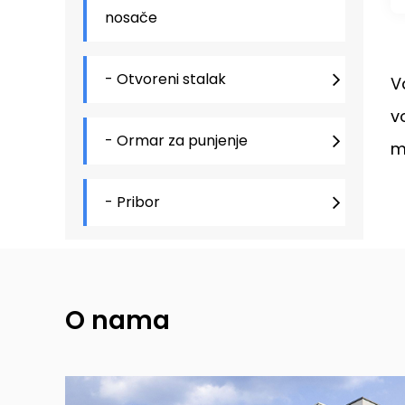
nosače
- Otvoreni stalak
V
v
- Ormar za punjenje
m
- Pribor
O nama