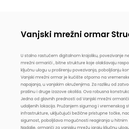
Vanjski mrežni ormar Struč
U stalno rastućem digitalnom krajoliku, povezivanje n
mrežni ormarići
, bitne strukture koje olakšavaju rasp
ključnu ulogu u proširenju povezivanja, poboljšanju kom
Vanjski mrežni ormar je kućište otporno na vremenske u
napajanja, u vanjskim okruženjima. Za razliku od zatvo
prašinu i druge izazove okoliša. Ova robusna konstruk
Jedna od glavnih prednosti od
Vanjski mrežni ormarić
udaljenih lokacija. Pružanjem sigurnog i vremensko
infrastrukture, uključujući bežične pristupne točke, n
sigurnost, poboljšava mogućnosti reagiranja u hitnim 
Nadalje, ormarići za vanjsku mrežu igraju ključnu ulog