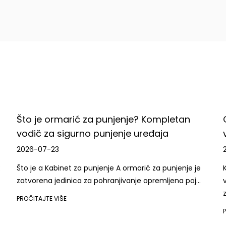
strastvenim i kreativnim timom, predani 
kako bismo stvorili veću vrijednost za ku
Bilo da ste korporativni klijent ili pojed
Co., Ltd. će vam svesrdno pružiti kvalit
zajedno stvorili bolju budućnost.
marić za punjenje? Kompletan
Glavni čimbeni
sigurno punjenje uređaja
velikoj kupnji
2026-07-16
inet za punjenje A ormarić za punjenje je
Kratak odgovor: us
dinica za pohranjivanje opremljena poj...
ventilaciju prije 
za monta...
ŠE
PROČITAJTE VIŠE