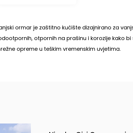
anjski ormar je zaštitno kućište dizajnirano za vanj
odootpornih, otpornih na prašinu i korozije kako b
režne opreme u teškim vremenskim uvjetima.