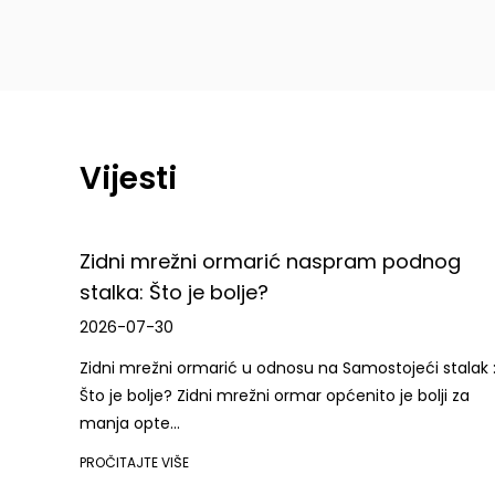
Vijesti
i mrežni ormarić naspram podnog
Što je or
a: Što je bolje?
vodič za 
07-30
2026-07-23
mrežni ormarić u odnosu na Samostojeći stalak :
Što je a Kab
bolje? Zidni mrežni ormar općenito je bolji za
zatvorena je
opte...
PROČITAJTE VI
JTE VIŠE