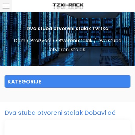
Dva stuba otvoreni stalak Tvrtka
Dom
/
Proizvodi
/
Otvoreni stalak
/
Dva stuba
otvoreni stalak
KATEGORIJE
Dva stuba otvoreni stalak Dobavljač