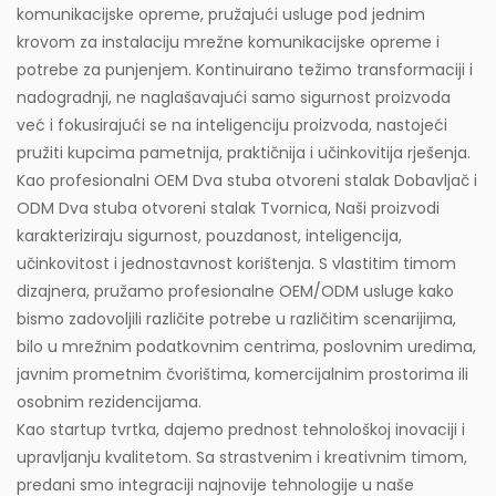
komunikacijske opreme, pružajući usluge pod jednim
krovom za instalaciju mrežne komunikacijske opreme i
potrebe za punjenjem. Kontinuirano težimo transformaciji i
nadogradnji, ne naglašavajući samo sigurnost proizvoda
već i fokusirajući se na inteligenciju proizvoda, nastojeći
pružiti kupcima pametnija, praktičnija i učinkovitija rješenja.
Kao profesionalni
OEM Dva stuba otvoreni stalak Dobavljač
i
ODM Dva stuba otvoreni stalak Tvornica
, Naši proizvodi
karakteriziraju sigurnost, pouzdanost, inteligencija,
učinkovitost i jednostavnost korištenja. S vlastitim timom
dizajnera, pružamo profesionalne OEM/ODM usluge kako
bismo zadovoljili različite potrebe u različitim scenarijima,
bilo u mrežnim podatkovnim centrima, poslovnim uredima,
javnim prometnim čvorištima, komercijalnim prostorima ili
osobnim rezidencijama.
Kao startup tvrtka, dajemo prednost tehnološkoj inovaciji i
upravljanju kvalitetom. Sa strastvenim i kreativnim timom,
predani smo integraciji najnovije tehnologije u naše