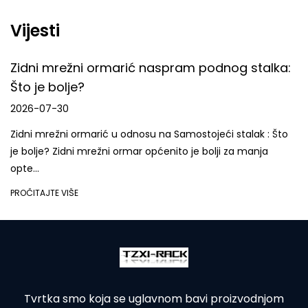
Vijesti
spram podnog stalka:
Što je ormarić za punjen
za sigurno punjenje uređ
2026-07-23
a Samostojeći stalak : Što
Što je a Kabinet za punjenje A o
enito je bolji za manja
zatvorena jedinica za pohranjiva
PROČITAJTE VIŠE
Tvrtka smo koja se uglavnom bavi proizvodnjom