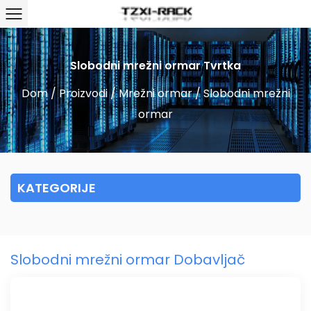
Slobodni mrežni ormar Tvrtka
Dom
/
Proizvodi
/
Mrežni ormar
/
Slobodni mrežni
ormar
KATEGORIJE
Slobodni mrežni ormar Dobavljač