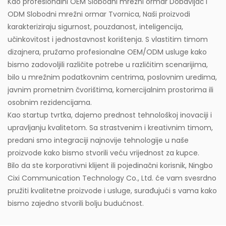
Kao profesionalni
OEM Slobodni mrežni ormar Dobavljač
i
ODM Slobodni mrežni ormar Tvornica
, Naši proizvodi
karakteriziraju sigurnost, pouzdanost, inteligencija,
učinkovitost i jednostavnost korištenja. S vlastitim timom
dizajnera, pružamo profesionalne OEM/ODM usluge kako
bismo zadovoljili različite potrebe u različitim scenarijima,
bilo u mrežnim podatkovnim centrima, poslovnim uredima,
javnim prometnim čvorištima, komercijalnim prostorima ili
osobnim rezidencijama.
Kao startup tvrtka, dajemo prednost tehnološkoj inovaciji i
upravljanju kvalitetom. Sa strastvenim i kreativnim timom,
predani smo integraciji najnovije tehnologije u naše
proizvode kako bismo stvorili veću vrijednost za kupce.
Bilo da ste korporativni klijent ili pojedinačni korisnik, Ningbo
Cixi Communication Technology Co., Ltd. će vam svesrdno
pružiti kvalitetne proizvode i usluge, surađujući s vama kako
bismo zajedno stvorili bolju budućnost.