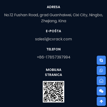
ADRESA
No.12 Fushan Road, grad Guanhaiwei, Cixi City, Ningbo,
Zhejiang, Kina
E-POŠTA
sales1@cxrack.com
TELEFON
+86-17857397994
MOBILNA
STRANICA