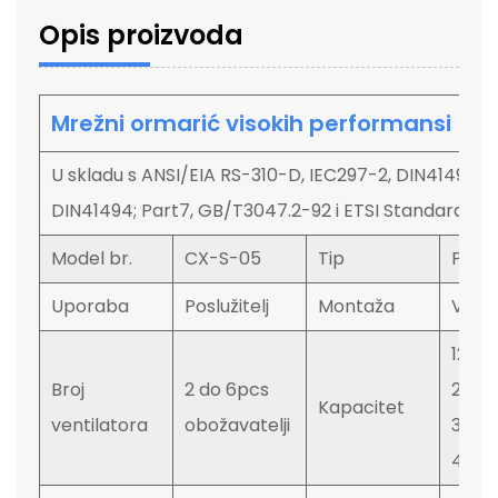
Opis proizvoda
Mrežni ormarić visokih performansi
U skladu s ANSI/EIA RS-310-D, IEC297-2, DIN41491; Pa
DIN41494; Part7, GB/T3047.2-92 i ETSI Standard
Model br.
CX-S-05
Tip
Pod s
Uporaba
Poslužitelj
Montaža
Verti
12U, 1
Broj
2 do 6pcs
27U, 
Kapacitet
ventilatora
obožavatelji
37U, 
47U