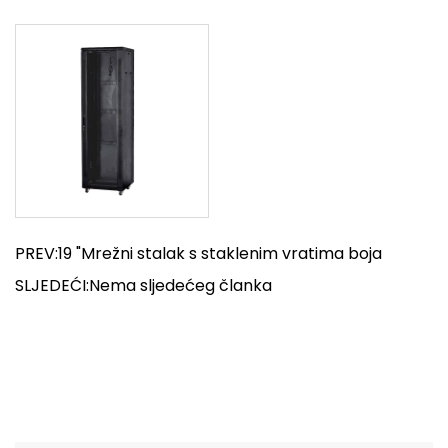
PREV:19 "Mrežni stalak s staklenim vratima boja
SLJEDEĆI:Nema sljedećeg članka