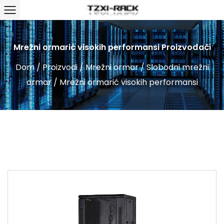
Mrežni ormarić visokih performansi Proizvođači
Dom
/
Proizvodi
/
Mrežni ormar
/
Slobodni mrežni
ormar
/
Mrežni ormarić visokih performansi