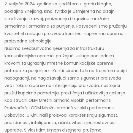
2. veljače 2024. godine sa sjedištem u gradu Ningbo,
pokrajina Zhejiang, Kina, tvrtka je usmjerena na dizajn,
istraživanje i razvoj, proizvodnju i trgovinu mrežnim
ormarima i ormarima za punjenje. Posvećeni smo pružanju
kvalitetnih usluga i proizvoda koristeći napremnu opremu i
proizvodne tehnologije.
Nudimo sveobuhvatna rješenja za infrastrukturu
komunikacijske opreme, pružajući usluge pod jednim
krovom za ugradnju mrežne komunikacijske opreme i
potrebe za punjenjem. Kontinuirano težimo transformaciji i
nadogradnji, ne naglašavajući samo sigurnost proizvoda
već i fokusirajući se na inteligenciju proizvoda, nastojeći
pružiti kupcima pametnija, praktičnija i učinkovitija rješenja.
Kao stručni
OEM Mrežni ormarić visokih performansi
Proizvođači
i
ODM Mrežni ormarić visokih performansi
Dobavljači
u Kini, naši proizvodi karakteriziraju sigurnost,
pouzdanost, inteligencija, učinkovitost i jednostavnost
uporabe. S vlastitim timom dizajnera, pružamo